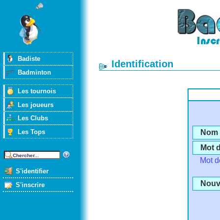
Badiste
Identification
Badminton
Les tournois
Les joueurs
Les Clubs
Les Tops
Nom d
Mot 
Mot d
S'identifier
Nouve
S'inscrire