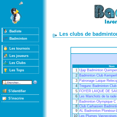
Badiste
Les clubs de badminton
Badminton
Les tournois
Les joueurs
Les Clubs
Nom
Les Tops
1
Ujap Badminton Quimpe
2
Badminton Club Kemperl
3
Patronage Laique Relecq
4
Tregunc Badminton Club
S'identifier
5
FOYER LAIQUE DE SA
6
Les Manchots de la rade
S'inscrire
7
Badminton Olympique C 
8
Club Carhaisien Badmint
9
AL Badminton Plonéour-
10
Les Plumes Varzecoises