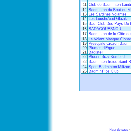
11
Club de Badminton Landi
12
Badminton du Bout du M
13
Les Sardines Volantes
14
Les Loustic'bad Glazik
15
Bad. Club Des Pays De 
16
BADAGOUESNOU
17
Badminton de la Côte d
18
Le Volant Masque Clohar
19
Presqu'île Crozon Badmi
20
Plumes d'Ergue
21
Badistell
22
Pluenn Brav Kombrid
23
Badminton Iroise Saint-
24
Sport Badminton Milizac
25
Badmin'Ploz Club
Haut de page