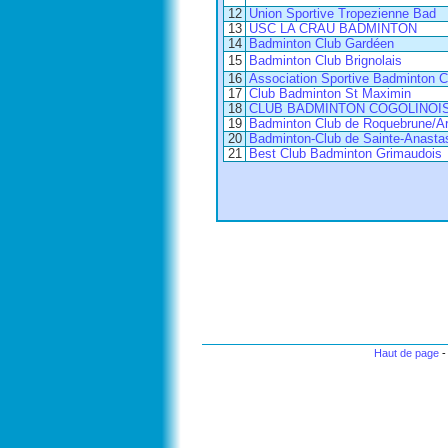
12
Union Sportive Tropezienne Bad
13
USC LA CRAU BADMINTON
14
Badminton Club Gardéen
15
Badminton Club Brignolais
16
Association Sportive Badminton C
17
Club Badminton St Maximin
18
CLUB BADMINTON COGOLINOI
19
Badminton Club de Roquebrune/A
20
Badminton-Club de Sainte-Anastas
21
Best Club Badminton Grimaudois
Haut de page