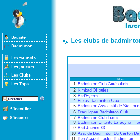
Badiste
Les clubs de badminton
Badminton
Les tournois
Les joueurs
Les Clubs
Nom
Les Tops
1
Badminton Club Garéoultais
2
Kimbad Ollioules
3
Bad'Hyères
4
Fréjus Badminton Club
5
Badminton Associatif de Six Four
S'identifier
6
Draguignan Badminton Club
S'inscrire
7
Badminton Club Lucois
8
Badminton Entente La Seyne - To
9
Bad Jeunes 83
10
Ass. de Badminton Du Canton De
11
Bon Accueil Toulon Badminton