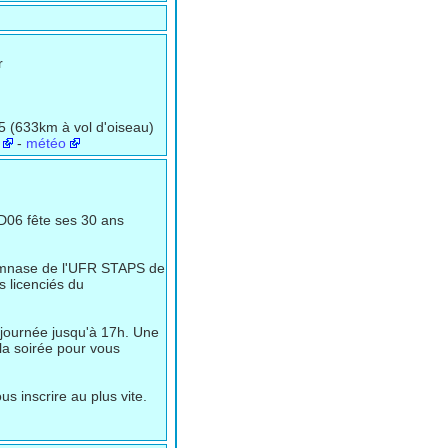
r
5 (633km à vol d'oiseau)
-
météo
D06 fête ses 30 ans
gymnase de l'UFR STAPS de
s licenciés du
 journée jusqu'à 17h. Une
la soirée pour vous
s inscrire au plus vite.