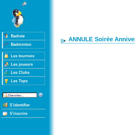
Badiste
ANNULE Soirée Anniver
Badminton
Les tournois
Les joueurs
Les Clubs
Les Tops
S'identifier
S'inscrire