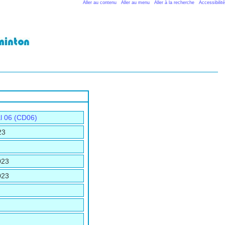
Aller au contenu
Aller au menu
Aller à la recherche
Accessibilité
l 06 (CD06)
23
023
023