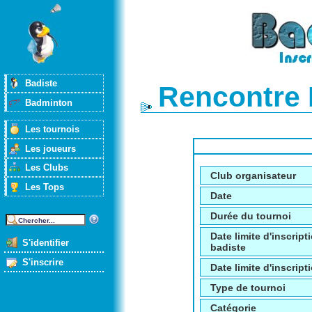
Badiste
Rencontre 
Badminton
Les tournois
Les joueurs
Les Clubs
Club organisateur
Les Tops
Date
Durée du tournoi
Date limite d'inscript
S'identifier
badiste
S'inscrire
Date limite d'inscripti
Type de tournoi
Catégorie