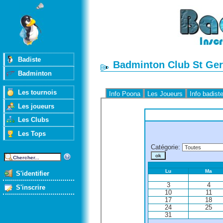
Badiste
Badminton Club St Ger
Badminton
Les tournois
Info Poona
Les Joueurs
Info badist
Les joueurs
Les Clubs
Les Tops
Catégorie
:
Lu
Ma
S'identifier
3
4
S'inscrire
10
11
17
18
24
25
31