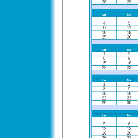
28
29
Lu
Ma
4
5
11
12
18
19
25
26
Lu
Ma
1
2
8
9
15
16
22
23
Lu
Ma
1
2
8
9
15
16
22
23
29
30
Lu
Ma
5
6
12
13
19
20
26
27