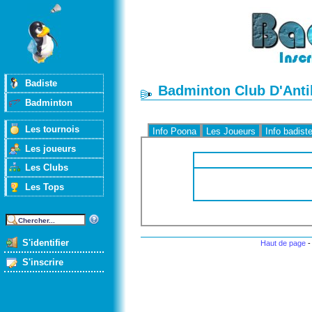
Badiste
Badminton Club D'Antib
Badminton
Les tournois
Info Poona
Les Joueurs
Info badist
Les joueurs
Les Clubs
Les Tops
S'identifier
Haut de page
S'inscrire