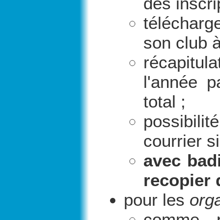
des inscri
télécharge
son club à
récapitul
l'année p
total ;
possibilit
courrier s
avec badi
recopier d
pour les
orga
comme p