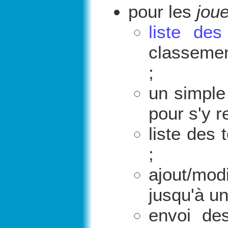
pour les
jou
liste des
classemen
;
un simple 
pour s'y r
liste des 
;
ajout/m
jusqu'à un
envoi de