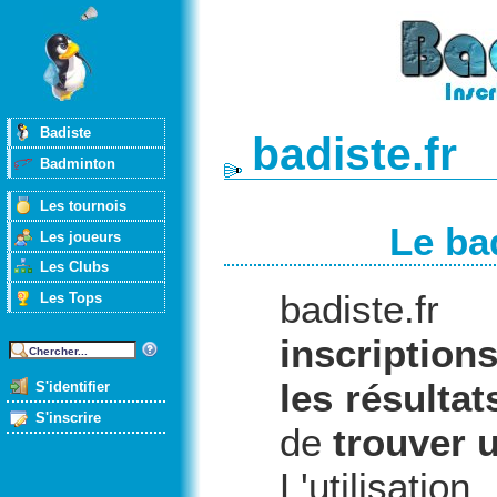
Badiste
badiste.fr
Badminton
Les tournois
Le ba
Les joueurs
Les Clubs
badiste.
Les Tops
inscription
les résultat
S'identifier
S'inscrire
de
trouver 
L'utilisati