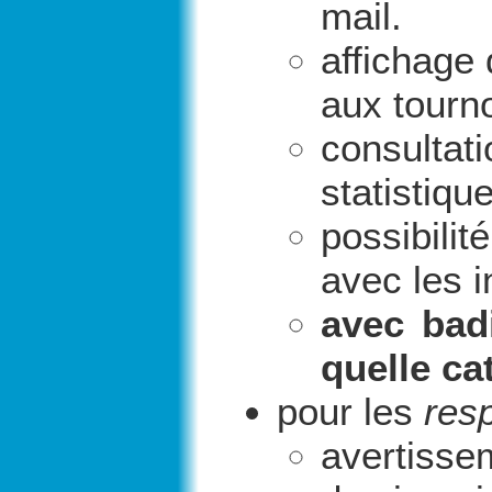
mail.
affichage 
aux tourno
consultat
statistiqu
possibili
avec les i
avec badi
quelle ca
pour les
res
avertisse