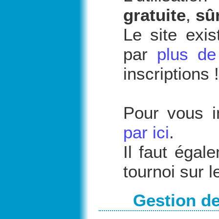
gratuite
,
sû
Le site exis
par
plus de
inscriptions !
Pour vous i
par ici
.
Il faut égal
tournoi sur le
Gestion de