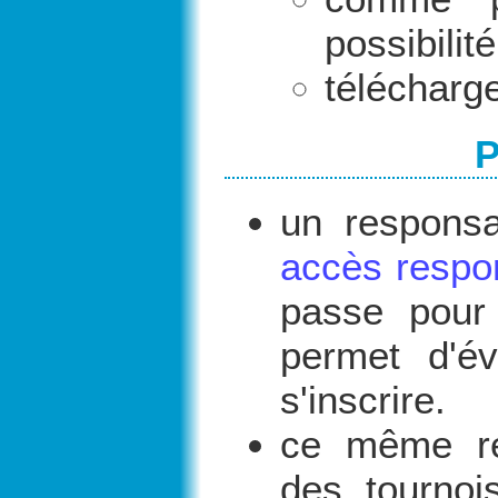
possibilit
télécharge
P
un responsa
accès respo
passe pour
permet d'év
s'inscrire.
ce même re
des tournoi