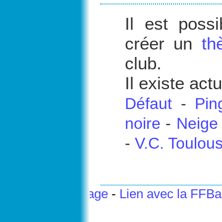
Il est poss
créer un
th
club.
Il existe ac
Défaut
-
Pin
noire
-
Neige
-
V.C. Toulou
Haut de page
-
Lien avec la FFB