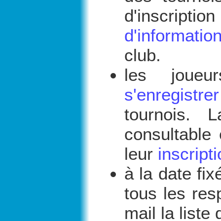
d'inscrip
d'informatio
club.
les joue
s'enregistrer
tournois. L
consultable 
leur
inscript
à la date fix
tous les res
mail la liste